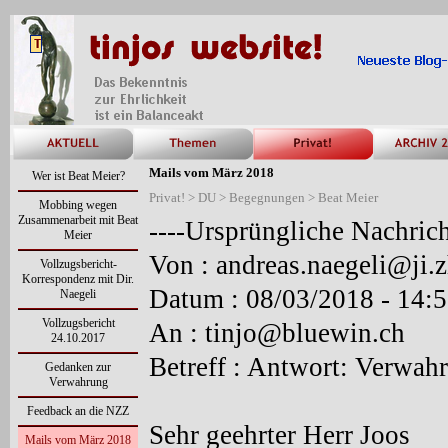
Mails vom März 2018
Wer ist Beat Meier?
Privat! > DU > Begegnungen > Beat Meier
Mobbing wegen
Zusammenarbeit mit Beat
-
-
-
-
Ursprüngliche Nachrich
Meier
Von : andreas.naegeli@ji.z
Vollzugsbericht-
Korrespondenz mit Dir.
Datum : 08/03/2018 -
14:5
Naegeli
Vollzugsbericht
An : tinjo@bluewin.ch
24.10.2017
Betreff : Antwort: Verwah
Gedanken zur
Verwahrung
Feedback an die NZZ
Sehr geehrter Herr Joos
Mails vom März 2018