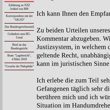
Erklärung zu NZZ
Artikel von BM
Ich kann Ihnen den Empfan
Korrespondenz mit der
"AKAD"
Das Bundesgerichtsurteil
Zu beiden Urteilen unseres
Gedanken zum BG-
Kommentar abzugeben. Wir
Urteil
Brief an das
Justizsystem, in welchem d
Bundesgericht
geltende Recht, unabhängig
Beats "Lagebericht",
4.März 2018
kann im juristischen Sinne
"Ursache der Pädophilie"
Ich erlebe die zum Teil se
Gefangenen täglich sehr di
berühren mich und ich wür
Situation im Handumdrehe