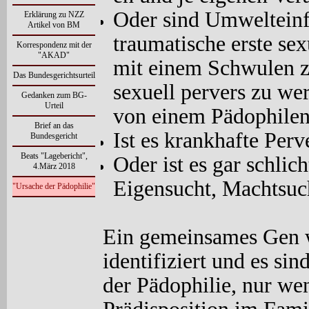
Oder sind Umwelteinfl
Erklärung zu NZZ
Artikel von BM
traumatische erste sex
Korrespondenz mit der
"AKAD"
mit einem Schwulen zu 
Das Bundesgerichtsurteil
sexuell pervers zu we
Gedanken zum BG-
Urteil
von einem Pädophilen
Brief an das
Ist es krankhafte Perv
Bundesgericht
Beats "Lagebericht",
Oder ist es gar schlic
4.März 2018
Eigensucht, Machtsuch
"Ursache der Pädophilie"
Ein gemeinsames Gen w
identifiziert und es si
der Pädophilie, nur wen