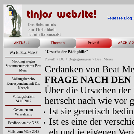
"Ursache der Pädophilie"
Wer ist Beat Meier?
Privat! > DU > Begegnungen > Beat Meier
Mobbing wegen
Zusammenarbeit mit Beat
Gedanken von Beat Mei
Meier
FRAGE NACH DEN
Vollzugsbericht-
Korrespondenz mit Dir.
Über die Ursachen der 
Naegeli
Vollzugsbericht
herrscht nach wie vor g
24.10.2017
Ist sie genetisch bedin
Gedanken zur
Verwahrung
Ist es eine der versc
Feedback an die NZZ
eh und je eigenen Ve
Mails vom März 2018