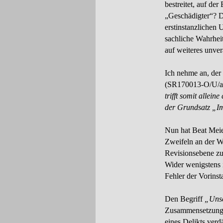
bestreitet, auf de
„Geschädigter“? D
erstinstanzlichen 
sachliche Wahrheit
auf weiteres unver
Ich nehme an, der 
(SR170013-
O/U/ad
trifft somit allei
der Grundsatz „Im
Nun hat Beat Meie
Zweifeln an der Wa
Revisionsebene zu
Wider wenigstens 
Fehler der Vorinst
Den Begriff
„Uns
Zusammensetzung v
eines Delikts verd