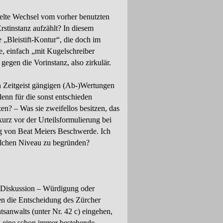
telte Wechsel vom vorher benutzten
rstinstanz aufzählt? In diesem
 „Bleistift-
Kontur“, die doch im
, einfach „mit Kugelschreiber
gen die Vorinstanz, also zirkulär.
n Zeitgeist gängigen (Ab-
)Wertungen
enn für die sonst entschieden
en? – Was sie zweifellos besitzen, das
kurz vor der Urteilsformulierung bei
g von Beat Meiers Beschwer­de. Ich
solchen Niveau zu begründen?
ne Diskussion – Würdigung oder
en die Entscheidung des Zürcher
tsanwalts (unter Nr. 42 c) eingehen,
in eine schon immer bestehende