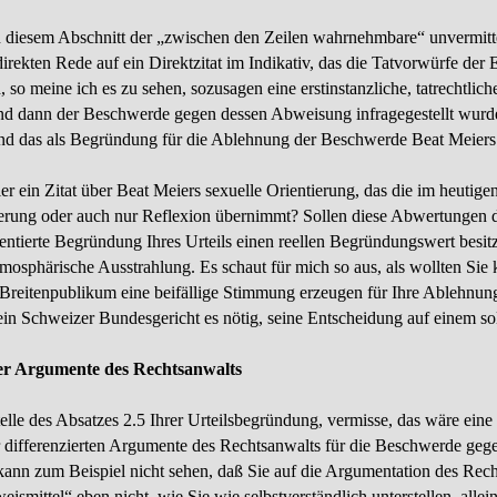
in diesem Abschnitt der „zwischen den Zeilen wahrnehmbare“ unvermit­
irekten Rede auf ein Direktzitat im Indikativ, das die Tatvorwürfe der E
 so meine ich es zu sehen, sozusagen eine erstinstanzliche, tatrechtliche
nd dann der Beschwerde gegen dessen Abweisung infrage­gestellt wurde
d das als Begründung für die Ablehnung der Beschwerde Beat Meiers ge
ier ein Zitat über Beat Meiers sexuelle Orientierung, das die im heutige
ierung oder auch nur Reflexion übernimmt? Sollen diese Abwertungen d
ientierte Begründung Ihres Urteils einen reellen Begründungswert besitz
atmosphärische Ausstrahlung. Es schaut für mich so aus, als wollten Sie 
Breiten­publikum eine beifällige Stimmung erzeugen für Ihre Ablehnun
 ein Schweizer Bundesgericht es nötig, seine Entschei­dung auf einem 
der Argumente des Rechtsanwalts
telle des Absatzes 2.5 Ihrer Urteilsbegründung, vermisse, das wäre ei
 differenzierten Argumente des Rechtsanwalts für die Beschwerde geg
kann zum Beispiel nicht sehen, daß Sie auf die Argumentation des Rech
ismittel“ eben nicht, wie Sie wie selbstverständlich unterstellen, alle