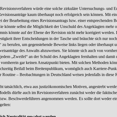
n Revisionsverfahren würde eine solche zirkuläre Untersuchungs-
und Er
Revisionsanträge kaum überhaupt noch erfolgreich sein können. Mit ei
i der Bearbeitung eines Revisionsantrags bzw. einer entsprechenden B
Sie könnte selbst die Möglichkeit der Unschuld des Angeklagten mehr 
mnis könnte auf der Ebene der Revision nicht mehr korrigiert werden. D
estigkeit ihrer Entscheidungen in der Tasche und bräuchte sich nur noc
“
zu berufen, um gegenstehende Beweise links liegen oder überhaupt un
eisanträge des Anwalts abzuweisen. Sie könnte sich auch von vornherei
jedem „Zweifel“ an der Schuld des Angeklagten fernhalten und damit
vornherein gar keinen Ansatzpunkt bieten. Mit solchen Methoden könnte
ichzeitig Beifall beim Breitenpublikum, womöglich auch Karriere-
Punkt
r Routine – Beobachtungen in Deutschland weisen jedenfalls in diese 
ht tatsächlich, etwa aus justizökonomischen Motiven, angestrebt werde
odells dürfte auch im Revisions­verfahren zunächst weder die faktisch
s bzw. Beschwerdeführers angenommen werden. Es sollte dort weder ei
elten:
ich Neutralität gewahrt werden.