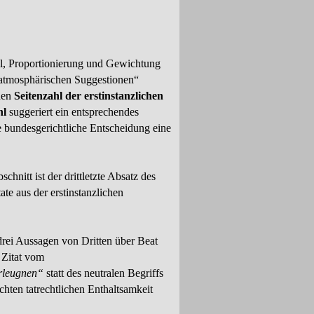
hl, Proportionierung und Gewichtung
„atmosphärischen Suggestionen“
hen
Seitenzahl der erstinstanzlichen
hl
suggeriert ein ent­spre­chen­des
re bundesgerichtliche Entscheidung eine
chnitt ist der drittletzte Absatz des
ate aus der erstinstanzlichen
drei Aussagen von Dritten über Beat
 Zitat vom
rleugnen“
statt des neutralen Begriffs
ch­ten tatrechtlichen Enthaltsamkeit