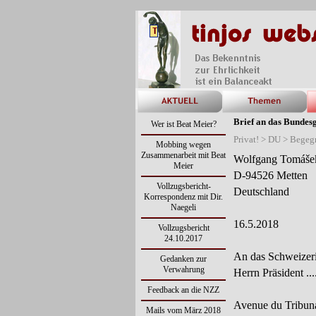
Brief an das Bundesg
Wer ist Beat Meier?
Privat! > DU > Bege
Mobbing wegen
Zusammenarbeit mit Beat
Wolfgang Tomáše
Meier
D-
94526 Metten
Vollzugsbericht-
Deutschland
Korrespondenz mit Dir.
Naegeli
16.5.2018
Vollzugsbericht
24.10.2017
An das Schweizeri
Gedanken zur
Verwahrung
Herrn Präsident .....
Feedback an die NZZ
Avenue du Tribuna
Mails vom März 2018