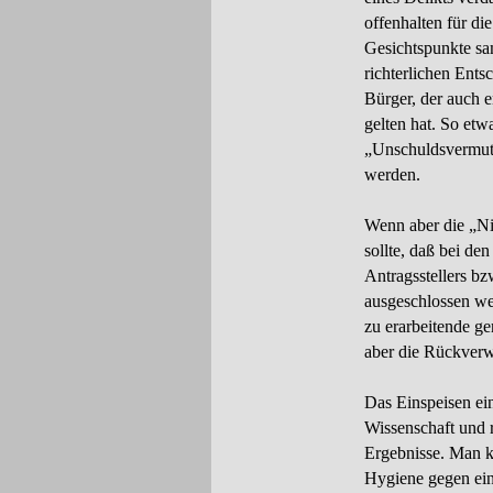
offenhalten für di
Gesichtspunkte sa
richterlichen Ents
Bürger, der auch e
gelten hat. So etw
„Unschuldsvermutu
werden.
Wenn aber die „N
sollte, daß bei d
Antragsstellers b
ausgeschlossen we
zu erarbeitende g
aber die Rückver
Das Einspeisen ei
Wissenschaft und ra
Ergebnisse. Man k
Hygiene gegen ei