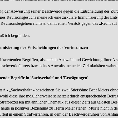
ng der Abweisung seiner Beschwerde gegen die Entscheidung des Zürch
nes Revisionsgesuchs meine ich eine zirkuläre Immunisierung der Ents
s Revisionsbegehren richtete, damit einen Verstoß gegen das „Recht a
uß ich begründen.
unisierung der Entscheidungen der Vorinstanzen
ab)wertenden Begriffen, als auch in Auswahl und Gewichtung Ihrer Arg
schwerde­führers bzw. seines Anwalts meine ich Zirkularitäten wahr
rtende Begriffe in 'Sachverhalt' und 'Erwägungen'
t A -
„Sachverhalt“ -
bezeichnen Sie zwei Stiefsöhne Beat Meiers ohn
wohl diese ihre mög­licher­weise seinerzeit durch entsprechenden Befr
 Strafprozessen mit ähnlicher Thematik aus dieser Zeit) ausgelösten B
 heute in positiver Beziehung zu Herrn Meier stehen. Müßte nicht in
 Urteil in einem Strafverfahren, in dem der Beschwerdeführer von Anfa