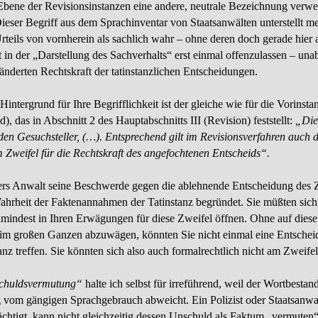
r Ebene der Revisionsinstanzen eine andere, neutrale Bezeichnung verwe
ieser Begriff aus dem Sprach­inventar von Staatsanwälten unterstellt 
Urteils von vornherein als sachlich wahr – ohne deren doch gerade hier 
 in der „Darstellung des Sachverhalts“ erst einmal offenzulassen – una
änderten Rechtskraft der tatinstanzlichen Entscheidungen.
Hintergrund für Ihre Begrifflichkeit ist der gleiche wie für die Vorinst
), das in Abschnitt 2 des Hauptabschnitts III (Revision) feststellt:
„Die
ne den Gesuchsteller, (…). Entsprechend gilt im Revisions­verfahren auch
 Zweifel für die Rechtskraft des angefochtenen Entscheids“.
rs Anwalt seine Beschwerde gegen die ablehnende Entscheidung des Zü
hrheit der Faktenannahmen der Tatinstanz begründet. Sie müßten sich, s
mindest in Ihren Erwägungen für diese Zweifel öffnen. Ohne auf diese
im großen Ganzen abzuwägen, könnten Sie nicht einmal eine Entscheid
anz treffen. Sie könnten sich also auch formalrechtlich nicht am Zweife
chuldsvermutung“
halte ich selbst für irreführend, weil der Wortbestan
om gängigen Sprachgebrauch abweicht. Ein Polizist oder Staatsanwalt,
ächtigt, kann nicht gleichzeitig dessen Unschuld als Faktum „vermuten