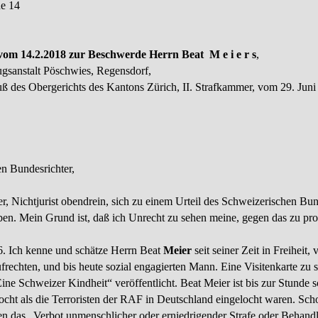
e 14
vom 14.2.2018 zur Beschwerde Herrn Beat M e i e r s
,
zugsanstalt Pöschwies, Regensdorf,
ß des Obergerichts des Kantons Zürich, II. Strafkammer, vom 29. Ju
en Bundesrichter,
, Nichtjurist obendrein, sich zu einem Urteil des Schweizerischen Bund
ben. Mein Grund ist, daß ich Unrecht zu sehen meine, gegen das zu prote
76. Ich kenne und schätze Herrn Beat
Meier
seit seiner Zeit in Freiheit,
ufrechten, und bis heute sozial engagierten Mann. Eine Visitenkarte zu s
ine Schweizer Kindheit“ veröffentlicht. Beat Meier ist bis zur Stunde s
ocht als die Terroristen der RAF in Deutschland eingelocht waren. Scho
en das „Verbot unmensch­licher oder erniedrigender Strafe oder Behand