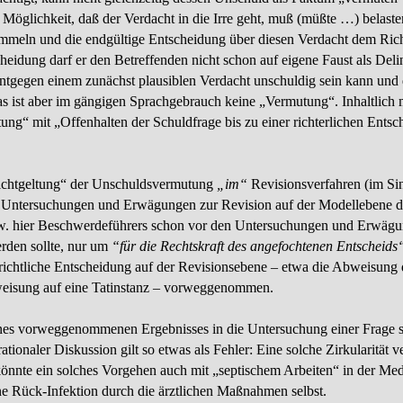
e Möglichkeit, daß der Verdacht in die Irre geht, muß (müßte …) belast
mmeln und die endgültige Entscheidung über diesen Verdacht dem Richt
cheidung darf er den Betreffenden nicht schon auf eigene Faust als Del
ntgegen einem zunächst plausiblen Verdacht unschuldig sein kann und d
as ist aber im gängigen Sprachgebrauch keine „Vermutung“. Inhaltlich
ng“ mit „Offenhalten der Schuldfrage bis zu einer richterlichen Ent
ichtgeltung“ der Unschuldsvermutung
„im“
Revisionsverfahren (im Si
en Untersuchungen und Erwägungen zur Revision auf der Modellebene d
zw. hier Beschwerdeführers schon vor den Untersuchungen und Erwägu
rden sollte, nur um
“für die Rechtskraft des angefochtenen Entscheids
erichtliche Entscheidung auf der Revisionsebene – etwa die Abweisung
weisung auf eine Tatinstanz – vorweggenommen.
nes vorweggenommenen Ergebnisses in die Untersuchung einer Frage s
tionaler Diskussion gilt so etwas als Fehler: Eine solche Zirkularität ve
önnte ein solches Vorgehen auch mit „septischem Arbeiten“ in der Me
ne Rück-
Infektion durch die ärztlichen Maßnahmen selbst.