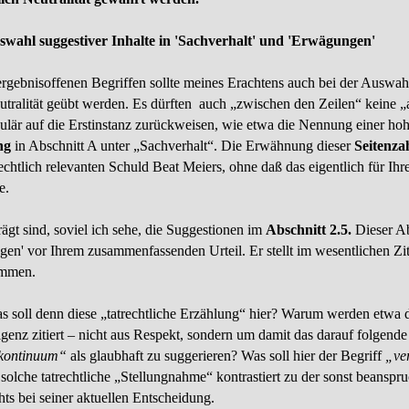
uswahl suggestiver Inhalte in 'Sachverhalt' und 'Erwägungen'
ergebnisoffenen Begriffen sollte meines Erachtens auch bei der Auswa
tralität geübt werden. Es dürften auch „zwischen den Zeilen“ keine 
rkulär auf die Erstinstanz zurückweisen, wie etwa die Nennung einer ho
ung
in Abschnitt A unter „Sachverhalt“. Die Erwähnung dieser
Seitenza
echtlich relevanten Schuld Beat Meiers, ohne daß das eigentlich für Ih
e.
gt sind, soviel ich sehe, die Suggestionen im
Abschnitt 2.5.
Dieser Abs
en' vor Ihrem zusammen­fassenden Urteil. Er stellt im wesent­lichen Zit
ammen.
as soll denn diese „tatrechtliche Erzählung“ hier? Warum werden etwa 
igenz zitiert – nicht aus Respekt, sondern um damit das darauf folgende
skontinuum“
als glaubhaft zu suggerieren? Was soll hier der Begriff
„ve
solche tatrechtliche „Stellungnahme“ kon­trastiert zu der sonst bean­spru
ts bei seiner aktuellen Ent­scheidung.