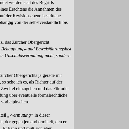
ndet werden statt des Begriffs
meines Erachtens die Annahmen des
auf der Revisionsebene bestrittene
bhängig von der selbstverständlich bis
anz, das Zürcher Obergericht
 Behauptungs-
und Beweis­führungslast
 die Unschulds­vermu­tung nicht, sondern
rcher Obergerichts ja gerade mit
o sehe ich es, als Richter auf der
 Zweifel einzu­gehen und das Für oder
ung über eventuelle formalrechtliche
l vorbeipirschen.
dteil
„-
vermutung“
in dieser
 der gegen jemand ermittelt, den er
“. Er kann und muß sich aber