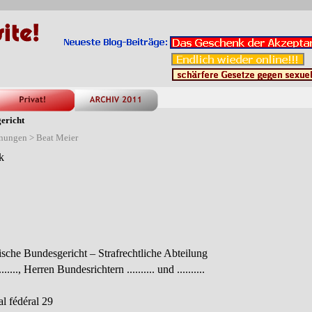
ericht
gnungen > Beat Meier
k
sche Bundesgericht – Strafrechtliche Abteilung
....., Herren Bundesrichtern .......... und ..........
l fédéral 29