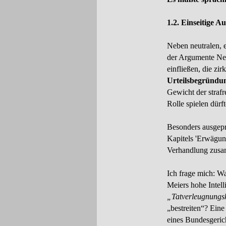
1.2. Einseitige A
Neben neutralen, 
der Argumente Neu
einfließen, die zi
Urteilsbegründ
Gewicht der strafr
Rolle spielen dürft
Besonders ausgeprä
Kapitels 'Erwägung
Verhandlung zus
Ich frage mich: W
Meiers hohe Intell
„Tatverleugnung
„bestreiten“? Eine 
eines Bundesgerich