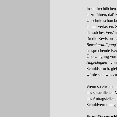
In strafrechtliche
dazu führen, daß 
Unschuld schon be
darauf verlassen. 
ein solches Versäu
für die Revisionsf
Beweiswürdigung
entsprechende Bew
Überzeugung von 
Angeklagten“
von 
Schuldspruch, gle
würde so etwas zu
Wenn so etwas nic
des sprachlichen M
des Antragsteller
Schuldvermutung g
Es müßte sprachl