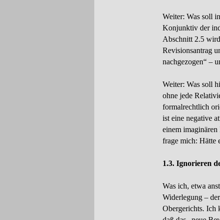
Weiter: Was soll 
Konjunktiv der ind
Abschnitt 2.5 wird,
Revisionsantrag u
nachgezogen“ – un
Weiter: Was soll h
ohne jede Relativ
formalrechtlich or
ist eine negative 
einem imaginären 
frage mich: Hätte
1.3. Ignorieren 
Was ich, etwa ans
Widerlegung – der
Obergerichts. Ich 
daß das „neue Bewe