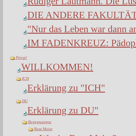
Rüdiger Lautmann. Die Lu
DIE ANDERE FAKULTÄ
"Nur das Leben war dann a
IM FADENKREUZ: Pädoph
Privat!
WILLKOMMEN!
ICH
Erklärung zu "ICH"
DU
Erklärung zu DU"
Begegnungen
Beat Meier